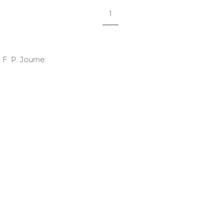
1
. P. Journe.