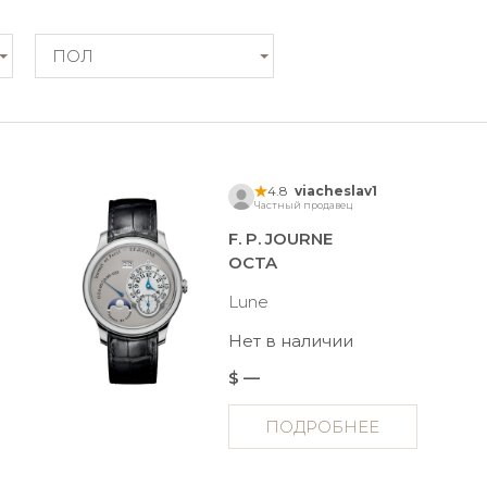
ПОЛ
4.8
viacheslav1
Частный продавец
F. P. JOURNE
OCTA
Lune
Нет в наличии
$ —
ПОДРОБНЕЕ